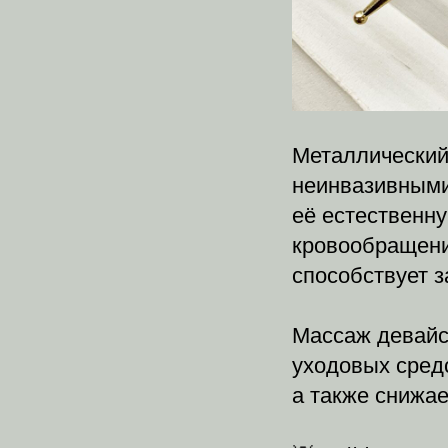
Металлический
неинвазивными
её естественн
кровообращени
способствует з
Массаж девайс
уходовых средс
а также снижае