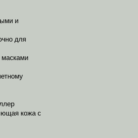
рыми и
очно для
и масками
метному
оллер
ияющая кожа с