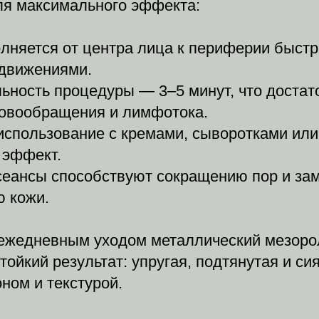
ля максимального эффекта:
лняется от центра лица к периферии быст
движениями.
ьность процедуры — 3–5 минут, что достат
ровообращения и лимфотока.
использование с кремами, сыворотками ил
 эффект.
сеансы способствуют сокращению пор и за
ю кожи.
 ежедневным уходом металлический мезор
тойкий результат: упругая, подтянутая и с
ном и текстурой.