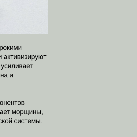
ирокими
и активизируют
 усиливает
на и
онентов
вает морщины,
ской системы.