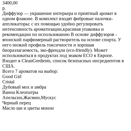
3400,00
р.
Диффузор — украшение интерьера и приятный аромат в
одном флаконе. В комплект входят фибровые палочки-
аппликаторы: с их помощью удобно регулировать
интенсивность ароматизации,красивая упаковка и
рекомендации по использованию В основе диффузоров -
японский парфюмерный растворитель на основе спирта. У
него низкий профиль токсичности и хорошая
биоразлагаемость, эко-френдли (eco-friendly). Может
использоваться в продуктах под знаком ECO в Европе.
Входит в CleanGredients, список безопасных ингредиентов в
США.
Всего 7 ароматов на выбор:
Good Girl
Cristal
Дубовый мох и амбра
Ванна Клеопатры
Апельсин,Жасмин,Мускус
Черный перец
Масло ши и цветы монои